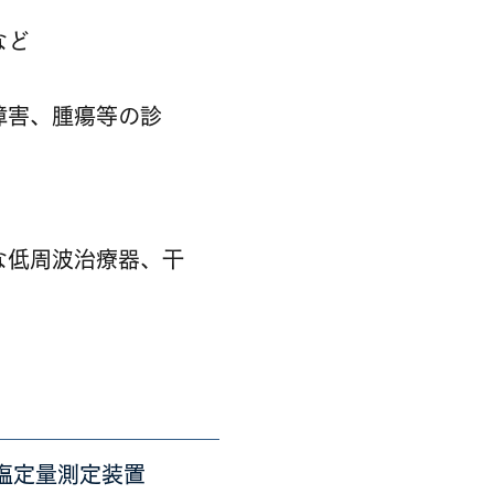
など
障害、腫瘍等の診
な低周波治療器、干
塩定量測定装置